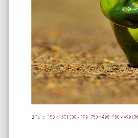
Taille :
150 × 150
|
300 × 199
|
750 × 498
|
750 × 499
|
36