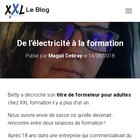
D
É
P
L
I
De l’électricité à la formation
E
R
Publié par
Magali Debray
le
14/06/2018
L
A
N
A
V
I
G
Betty a décroché son
titre de formateur pour adultes
A
chez XXL formation il y a plus d’un an.
T
I
Nous avions envie de savoir ce qu’elle devenait…
O
rencontre entre deux séances de formation !
N
Après 18 ans dans une entreprise qui commercialisait du