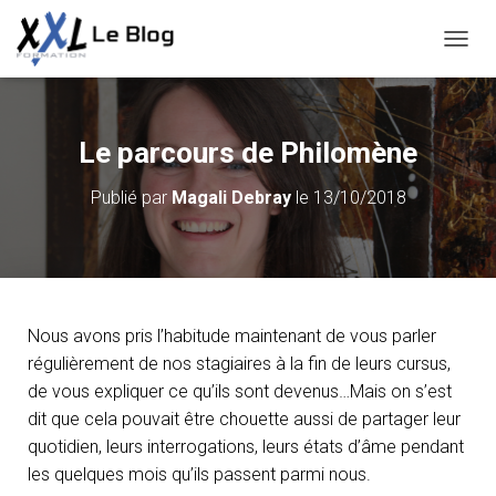
D
É
P
L
I
Le parcours de Philomène
E
R
Publié par
Magali Debray
le
13/10/2018
L
A
N
A
V
I
G
Nous avons pris l’habitude maintenant de vous parler
A
régulièrement de nos stagiaires à la fin de leurs cursus,
T
de vous expliquer ce qu’ils sont devenus…Mais on s’est
I
O
dit que cela pouvait être chouette aussi de partager leur
N
quotidien, leurs interrogations, leurs états d’âme pendant
les quelques mois qu’ils passent parmi nous.