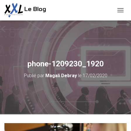
D
É
P
L
I
E
R
L
A
phone-1209230_1920
N
A
Publié par
Magali Debray
le
17/02/2020
V
I
G
A
T
I
O
N