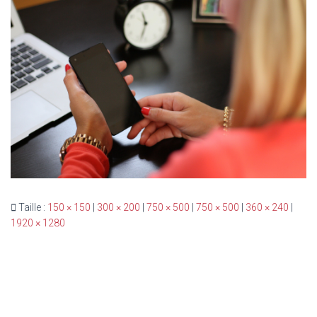
Taille :
150 × 150
|
300 × 200
|
750 × 500
|
750 × 500
|
360 × 240
|
1920 × 1280