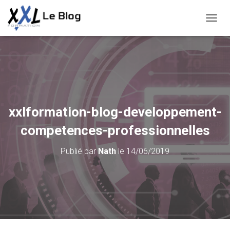
D
É
P
L
I
E
R
L
A
xxlformation-blog-developpement-
N
A
competences-professionnelles
V
I
Publié par
Nath
le
14/06/2019
G
A
T
I
O
N